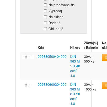
Najpredávanejšie
Výpredaj
Na sklade
Dodané
Obľúbené
Zľava[%]
Na
Kód
Názov
/ Balenie
sk
009630500404000
DIN
30% =
963 M
500 ks
5 X 40
oceľ
4.8
009630600204000
DIN
30% =
963 M
1000 ks
6 X 20
oceľ
4.8