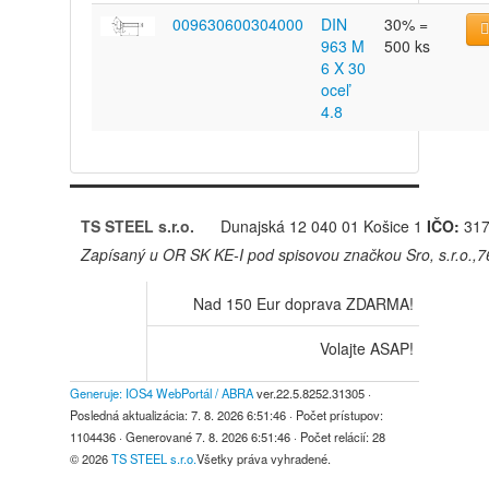
009630600304000
DIN
30% =
963 M
500 ks
6 X 30
oceľ
4.8
TS STEEL s.r.o.
Dunajská 12
040 01 Košice 1
IČO:
317
Zapísaný u OR SK KE-I pod spisovou značkou Sro, s.r.o.,
Nad 150 Eur doprava ZDARMA!
Volajte ASAP!
Generuje: IOS4 WebPortál / ABRA
ver.22.5.8252.31305
·
Posledná aktualizácia:
7. 8. 2026 6:51:46
· Počet prístupov:
1104436
· Generované
7. 8. 2026 6:51:46
· Počet relácií:
28
© 2026
TS STEEL s.r.o.
Všetky práva vyhradené.