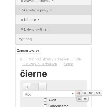
15-Stavebná chémia
17-Ovládacie prvky
18-Náradie
19-Balený sortiment
výpredaj
Zoznam tovarov
Metrické skrutky s drážkou
DIN
963 -zap. hl. s drážkou
čierne
čierne
20
50
100
500
Novinky
ks
bal
Akcia
Odporúčame