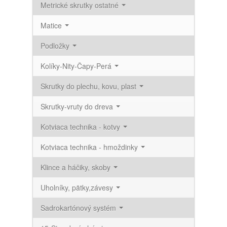
Metrické skrutky ostatné
Matice
Podložky
Kolíky-Nity-Čapy-Perá
Skrutky do plechu, kovu, plast
Skrutky-vruty do dreva
Kotviaca technika - kotvy
Kotviaca technika - hmoždinky
Klince a háčiky, skoby
Uholníky, pätky,závesy
Sadrokartónový systém