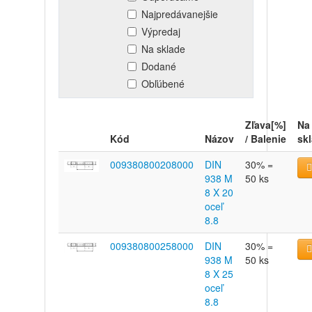
Najpredávanejšie
Výpredaj
Na sklade
Dodané
Obľúbené
Zľava[%]
Na
Kód
Názov
/ Balenie
sk
009380800208000
DIN
30% =
938 M
50 ks
8 X 20
oceľ
8.8
009380800258000
DIN
30% =
938 M
50 ks
8 X 25
oceľ
8.8