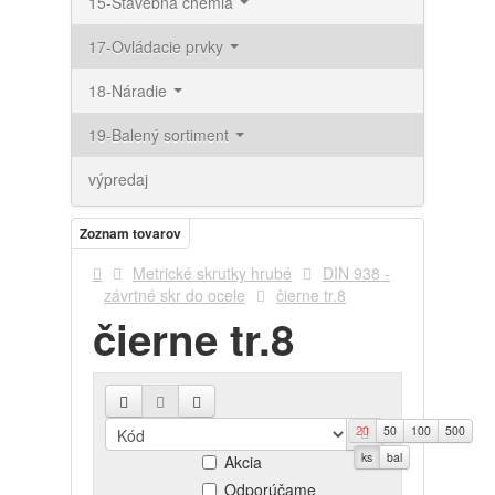
15-Stavebná chémia
17-Ovládacie prvky
18-Náradie
19-Balený sortiment
výpredaj
Zoznam tovarov
Metrické skrutky hrubé
DIN 938 -
závrtné skr do ocele
čierne tr.8
čierne tr.8
20
50
100
500
Novinky
ks
bal
Akcia
Odporúčame