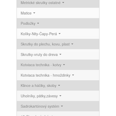
Metrické skrutky ostatné
Matice
Podložky
Kolíky-Nity-Čapy-Perá
Skrutky do plechu, kovu, plast
Skrutky-vruty do dreva
Kotviaca technika - kotvy
Kotviaca technika - hmoždinky
Klince a háčiky, skoby
Uholníky, pätky,závesy
Sadrokartónový systém