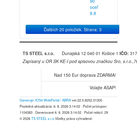
90
oceľ
8.8
Ďalších 20 položiek. Strana: 3
TS STEEL s.r.o.
Dunajská 12
040 01 Košice 1
IČO:
317
Zapísaný u OR SK KE-I pod spisovou značkou Sro, s.r.o.,
Nad 150 Eur doprava ZDARMA!
Volajte ASAP!
Generuje: IOS4 WebPortál / ABRA
ver.22.5.8252.31305
·
Posledná aktualizácia:
6. 8. 2026 3:14:02
· Počet prístupov:
1104383
· Generované
6. 8. 2026 3:14:02
· Počet relácií:
29
© 2026
TS STEEL s.r.o.
Všetky práva vyhradené.