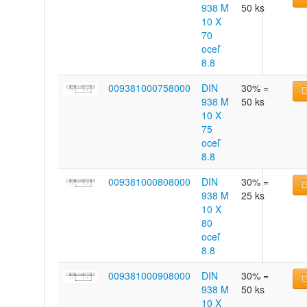
938 M
50 ks
10 X
70
oceľ
8.8
009381000758000
DIN
30% =
938 M
50 ks
10 X
75
oceľ
8.8
009381000808000
DIN
30% =
938 M
25 ks
10 X
80
oceľ
8.8
009381000908000
DIN
30% =
938 M
50 ks
10 X