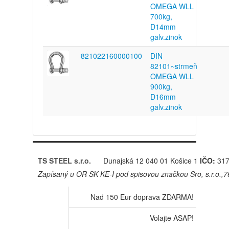
OMEGA WLL
700kg,
D14mm
galv.zinok
821022160000100
DIN
82101~strmeň
OMEGA WLL
900kg,
D16mm
galv.zinok
TS STEEL s.r.o.
Dunajská 12
040 01 Košice 1
IČO:
317
Zapísaný u OR SK KE-I pod spisovou značkou Sro, s.r.o.,
Nad 150 Eur doprava ZDARMA!
Volajte ASAP!