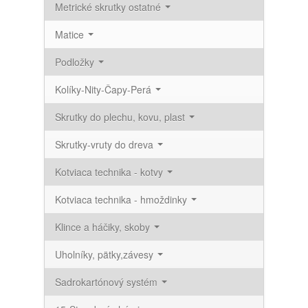
Metrické skrutky ostatné
Matice
Podložky
Kolíky-Nity-Čapy-Perá
Skrutky do plechu, kovu, plast
Skrutky-vruty do dreva
Kotviaca technika - kotvy
Kotviaca technika - hmoždinky
Klince a háčiky, skoby
Uholníky, pätky,závesy
Sadrokartónový systém