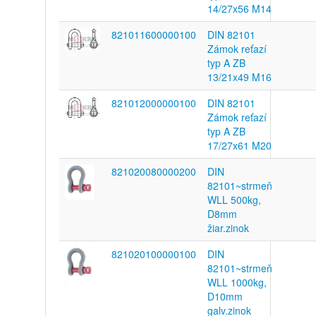
14/27x56 M14
821011600000100
DIN 82101
Zámok reťazí
typ A ZB
13/21x49 M16
821012000000100
DIN 82101
Zámok reťazí
typ A ZB
17/27x61 M20
821020080000200
DIN
82101~strmeň
WLL 500kg,
D8mm
žiar.zinok
821020100000100
DIN
82101~strmeň
WLL 1000kg,
D10mm
galv.zinok