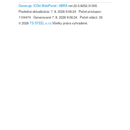
Generuje: IOS4 WebPortál / ABRA
ver.22.5.8252.31305
·
Posledná aktualizácia:
7. 8. 2026 9:06:24
· Počet prístupov:
1104474
· Generované
7. 8. 2026 9:06:24
· Počet relácií:
33
© 2026
TS STEEL s.r.o.
Všetky práva vyhradené.