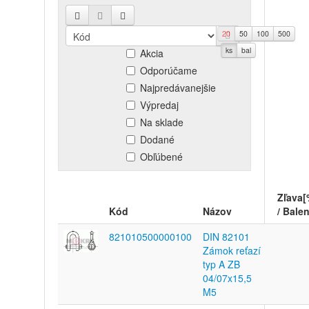
20
50
100
500
Novinky
ks
bal
Akcia
Odporúčame
Najpredávanejšie
Výpredaj
Na sklade
Dodané
Obľúbené
Zľava[
Kód
Názov
/ Balen
821010500000100
DIN 82101
Zámok reťazí
typ A ZB
04/07x15,5
M5