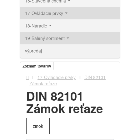
15-Stavebná chémia
17-Ovládacie prvky
18-Náradie
19-Balený sortiment
výpredaj
Zoznam tovarov
17-Ovládacie prvky
DIN 82101
Zámok reťaze
DIN 82101
Zámok reťaze
zinok