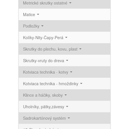
Metrické skrutky ostatné
Matice
Podložky
Kolíky-Nity-Čapy-Perá
Skrutky do plechu, kovu, plast
Skrutky-vruty do dreva
Kotviaca technika - kotvy
Kotviaca technika - hmoždinky
Klince a háčiky, skoby
Uholníky, pätky,závesy
Sadrokartónový systém