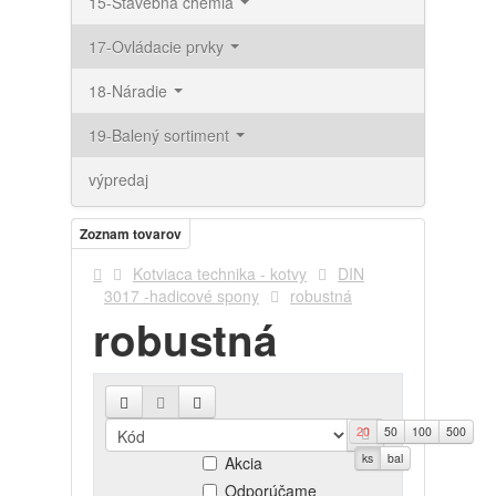
15-Stavebná chémia
17-Ovládacie prvky
18-Náradie
19-Balený sortiment
výpredaj
Zoznam tovarov
Kotviaca technika - kotvy
DIN
3017 -hadicové spony
robustná
robustná
20
50
100
500
Novinky
ks
bal
Akcia
Odporúčame