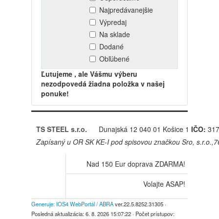
Najpredávanejšie
Výpredaj
Na sklade
Dodané
Obľúbené
Ľutujeme , ale Vášmu výberu
nezodpovedá žiadna položka v našej
ponuke!
TS STEEL s.r.o.
Dunajská 12
040 01 Košice 1
IČO:
317
Zapísaný u OR SK KE-I pod spisovou značkou Sro, s.r.o.,
Nad 150 Eur doprava ZDARMA!
Volajte ASAP!
Generuje: IOS4 WebPortál / ABRA
ver.22.5.8252.31305
·
Posledná aktualizácia:
6. 8. 2026 15:07:22
· Počet prístupov: