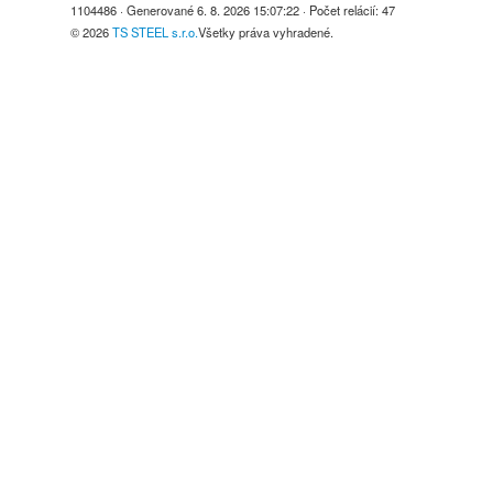
1104486
· Generované
6. 8. 2026 15:07:22
· Počet relácií:
47
© 2026
TS STEEL s.r.o.
Všetky práva vyhradené.