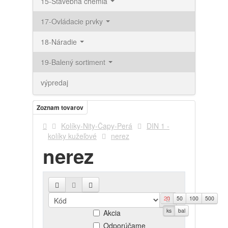
15-Stavebná chémia
17-Ovládacie prvky
18-Náradie
19-Balený sortiment
výpredaj
Zoznam tovarov
Kolíky-Nity-Čapy-Perá
DIN 1 -
kolíky kužeľové
nerez
nerez
20
50
100
500
Novinky
ks
bal
Akcia
Odporúčame