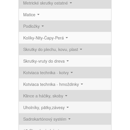
Metrické skrutky ostatné
Matice
Podložky
Kolíky-Nity-Čapy-Perá
Skrutky do plechu, kovu, plast
Skrutky-vruty do dreva
Kotviaca technika - kotvy
Kotviaca technika - hmoždinky
Klince a háčiky, skoby
Uholníky, pätky,závesy
Sadrokartónový systém