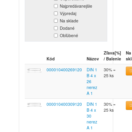
Najpredávanejšie
Výpredaj
Na sklade
Dodané
Obľúbené
Zľava[%]
Na
Kód
Názov
/ Balenie
sk
000010400269120
DIN 1
30% =
B 4 x
25 ks
26
nerez
A 1
000010400309120
DIN 1
30% =
B 4 x
25 ks
30
nerez
A 1