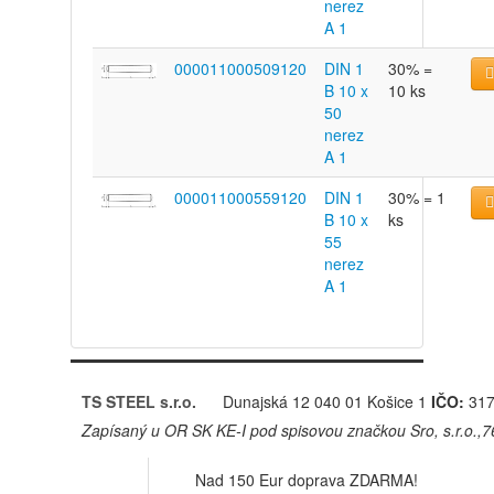
nerez
A 1
000011000509120
DIN 1
30% =
B 10 x
10 ks
50
nerez
A 1
000011000559120
DIN 1
30% = 1
B 10 x
ks
55
nerez
A 1
TS STEEL s.r.o.
Dunajská 12
040 01 Košice 1
IČO:
317
Zapísaný u OR SK KE-I pod spisovou značkou Sro, s.r.o.,
Nad 150 Eur doprava ZDARMA!