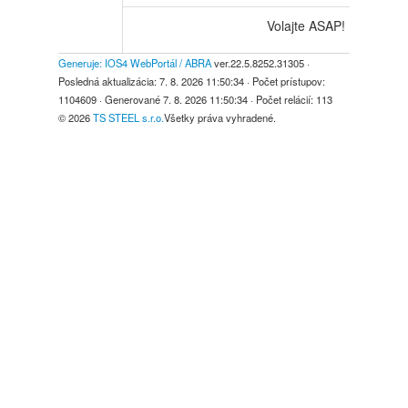
Volajte ASAP!
Generuje: IOS4 WebPortál / ABRA
ver.22.5.8252.31305
·
Posledná aktualizácia:
7. 8. 2026 11:50:34
· Počet prístupov:
1104609
· Generované
7. 8. 2026 11:50:34
· Počet relácií:
113
© 2026
TS STEEL s.r.o.
Všetky práva vyhradené.