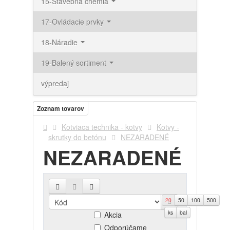
15-Stavebná chémia
17-Ovládacie prvky
18-Náradie
19-Balený sortiment
výpredaj
Zoznam tovarov
Kotviaca technika - kotvy
Kotvy -
skrutky do betónu
NEZARADENÉ
NEZARADENÉ
20
50
100
500
Novinky
ks
bal
Akcia
Odporúčame