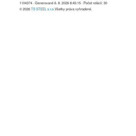
1104374
· Generované
6. 8. 2026 8:45:15
· Počet relácií:
30
© 2026
TS STEEL s.r.o.
Všetky práva vyhradené.