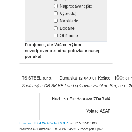
Najpredávanejšie
Výpredaj
Na sklade
Dodané
Obľúbené
Ľutujeme , ale Vášmu výberu
nezodpovedá žiadna položka v našej
ponuke!
TS STEEL s.r.o.
Dunajská 12
040 01 Košice 1
IČO:
317
Zapísaný u OR SK KE-I pod spisovou značkou Sro, s.r.o.,
Nad 150 Eur doprava ZDARMA!
Volajte ASAP!
Generuje: IOS4 WebPortál / ABRA
ver.22.5.8252.31305
·
Posledná aktualizácia:
6. 8. 2026 8:45:15
· Počet prístupov: