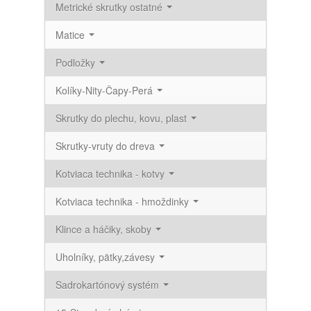
Metrické skrutky ostatné
Matice
Podložky
Kolíky-Nity-Čapy-Perá
Skrutky do plechu, kovu, plast
Skrutky-vruty do dreva
Kotviaca technika - kotvy
Kotviaca technika - hmoždinky
Klince a háčiky, skoby
Uholníky, pätky,závesy
Sadrokartónový systém