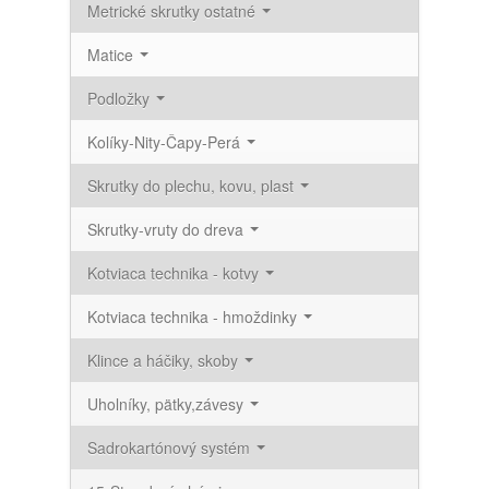
Metrické skrutky ostatné
Matice
Podložky
Kolíky-Nity-Čapy-Perá
Skrutky do plechu, kovu, plast
Skrutky-vruty do dreva
Kotviaca technika - kotvy
Kotviaca technika - hmoždinky
Klince a háčiky, skoby
Uholníky, pätky,závesy
Sadrokartónový systém