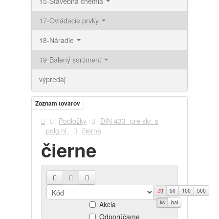
15-Stavebná chémia
17-Ovládacie prvky
18-Náradie
19-Balený sortiment
výpredaj
Zoznam tovarov
Podložky
DIN 433 -pre skr. s
polg.hl.
čierne
čierne
20
50
100
500
Novinky
ks
bal
Akcia
Odporúčame