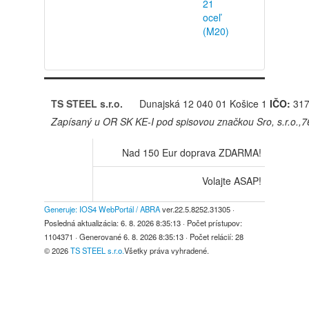
21
oceľ
(M20)
TS STEEL s.r.o.
Dunajská 12
040 01 Košice 1
IČO:
317
Zapísaný u OR SK KE-I pod spisovou značkou Sro, s.r.o.,
Nad 150 Eur doprava ZDARMA!
Volajte ASAP!
Generuje: IOS4 WebPortál / ABRA
ver.22.5.8252.31305
·
Posledná aktualizácia:
6. 8. 2026 8:35:13
· Počet prístupov:
1104371
· Generované
6. 8. 2026 8:35:13
· Počet relácií:
28
© 2026
TS STEEL s.r.o.
Všetky práva vyhradené.