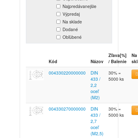
Najpredávanejšie
Výpredaj
Na sklade
Dodané
Obľúbené
Zľava[%]
Na
Kód
Názov
/ Balenie
sk
004330220000000
DIN
30% =
433 /
5000 ks
2,2
oceľ
(M2)
004330270000000
DIN
30% =
433 /
5000 ks
2,7
oceľ
(M2,5)