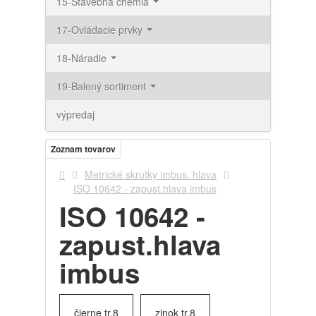
15-Stavebná chémia
17-Ovládacie prvky
18-Náradie
19-Balený sortiment
výpredaj
Zoznam tovarov
Metrické skrutky imbus. hlava
ISO 10642 - zapust.hlava imbus
ISO 10642 -
zapust.hlava
imbus
čierne tr.8
zinok tr.8