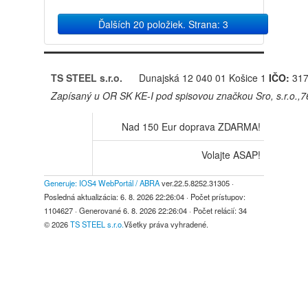
Ďalších 20 položiek. Strana: 3
TS STEEL s.r.o.
Dunajská 12
040 01 Košice 1
IČO:
317
Zapísaný u OR SK KE-I pod spisovou značkou Sro, s.r.o.,
Nad 150 Eur doprava ZDARMA!
Volajte ASAP!
Generuje: IOS4 WebPortál / ABRA
ver.22.5.8252.31305
·
Posledná aktualizácia:
6. 8. 2026 22:26:04
· Počet prístupov:
1104627
· Generované
6. 8. 2026 22:26:04
· Počet relácií:
34
© 2026
TS STEEL s.r.o.
Všetky práva vyhradené.