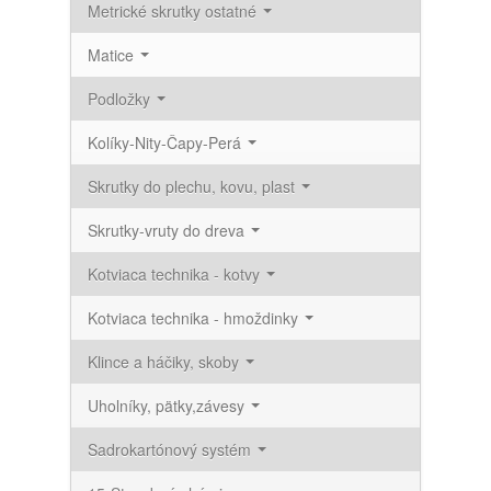
Metrické skrutky ostatné
Matice
Podložky
Kolíky-Nity-Čapy-Perá
Skrutky do plechu, kovu, plast
Skrutky-vruty do dreva
Kotviaca technika - kotvy
Kotviaca technika - hmoždinky
Klince a háčiky, skoby
Uholníky, pätky,závesy
Sadrokartónový systém