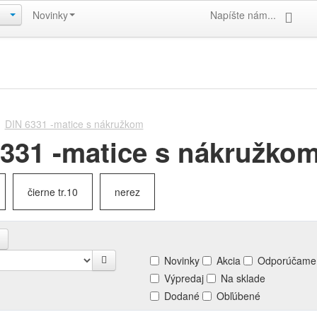
Novinky
Napíšte nám...
DIN 6331 -matice s nákružkom
331 -matice s nákružko
čierne tr.10
nerez
Novinky
Akcia
Odporúčame
Výpredaj
Na sklade
Dodané
Obľúbené