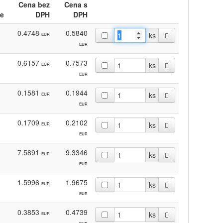
Cena bez
Cena s
e
DPH
DPH
0.4748
0.5840
ks
EUR
EUR
0.6157
0.7573
ks
EUR
EUR
0.1581
0.1944
ks
EUR
EUR
0.1709
0.2102
ks
EUR
EUR
7.5891
9.3346
ks
EUR
EUR
1.5996
1.9675
ks
EUR
EUR
0.3853
0.4739
ks
EUR