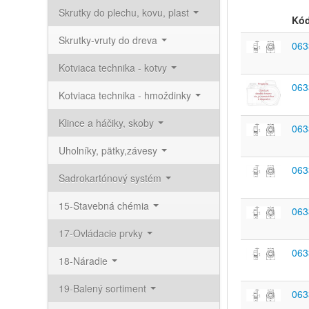
Skrutky do plechu, kovu, plast
Kó
Skrutky-vruty do dreva
063
Kotviaca technika - kotvy
063
Kotviaca technika - hmoždinky
Klince a háčiky, skoby
063
Uholníky, pätky,závesy
063
Sadrokartónový systém
15-Stavebná chémia
063
17-Ovládacie prvky
063
18-Náradie
19-Balený sortiment
063