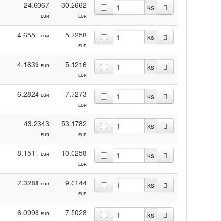
24.6067
30.2662
ks
EUR
EUR
4.6551
5.7258
ks
EUR
EUR
4.1639
5.1216
ks
EUR
EUR
6.2824
7.7273
ks
EUR
EUR
43.2343
53.1782
ks
EUR
EUR
8.1511
10.0258
ks
EUR
EUR
7.3288
9.0144
ks
EUR
EUR
6.0998
7.5028
ks
EUR