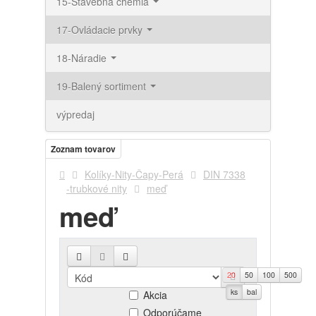
15-Stavebná chémia
17-Ovládacie prvky
18-Náradie
19-Balený sortiment
výpredaj
Zoznam tovarov
Kolíky-Nity-Čapy-Perá
DIN 7338
-trubkové nity
meď
meď
20
50
100
500
Novinky
ks
bal
Akcia
Odporúčame