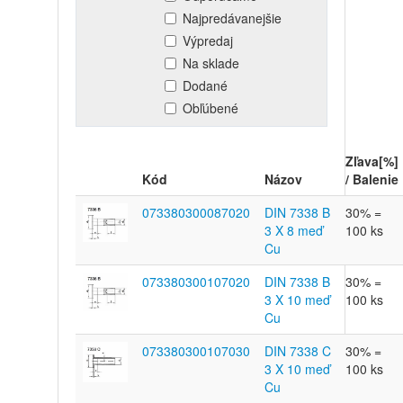
Najpredávanejšie
Výpredaj
Na sklade
Dodané
Obľúbené
Zľava[%]
Kód
Názov
/ Balenie
073380300087020
DIN 7338 B
30% =
3 X 8 meď
100 ks
Cu
073380300107020
DIN 7338 B
30% =
3 X 10 meď
100 ks
Cu
073380300107030
DIN 7338 C
30% =
3 X 10 meď
100 ks
Cu