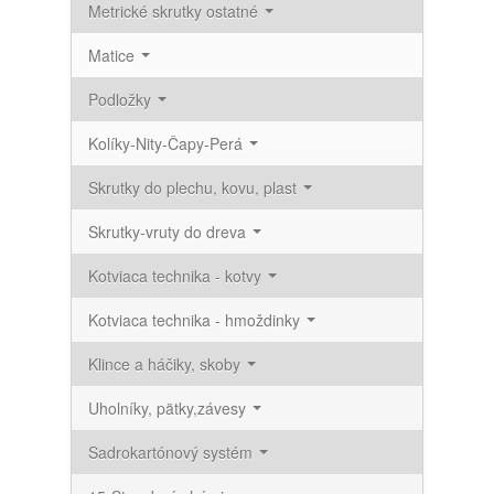
Metrické skrutky ostatné
Matice
Podložky
Kolíky-Nity-Čapy-Perá
Skrutky do plechu, kovu, plast
Skrutky-vruty do dreva
Kotviaca technika - kotvy
Kotviaca technika - hmoždinky
Klince a háčiky, skoby
Uholníky, pätky,závesy
Sadrokartónový systém