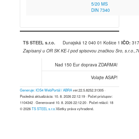
5/20 MS
DIN 7340
TS STEEL s.r.o.
Dunajská 12
040 01 Košice 1
IČO:
317
Zapísaný u OR SK KE-I pod spisovou značkou Sro, s.r.o.,
Nad 150 Eur doprava ZDARMA!
Volajte ASAP!
Generuje: IOS4 WebPortál / ABRA
ver.22.5.8252.31305
·
Posledná aktualizácia:
10. 8. 2026 22:12:19
· Počet prístupov:
1104342
· Generované
10. 8. 2026 22:12:20
· Počet relácií:
18
© 2026
TS STEEL s.r.o.
Všetky práva vyhradené.