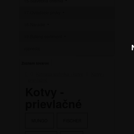
15-Stavebná chémia
17-Ovládacie prvky
18-Náradie
19-Balený sortiment
výpredaj
Zoznam tovarov
Kotviaca technika - kotvy
Kotvy -
prievlačné
Kotvy -
prievlačné
MUNGO
FISCHER