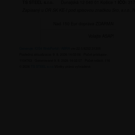
TS STEEL s.r.o.
Dunajská 12
040 01 Košice 1
IČO:
317
Zapísaný u OR SK KE-I pod spisovou značkou Sro, s.r.o.,
Nad 150 Eur doprava ZDARMA!
Volajte ASAP!
Generuje: IOS4 WebPortál / ABRA
ver.22.5.8252.31305
·
Posledná aktualizácia:
9. 8. 2026 14:02:06
· Počet prístupov:
1104763
· Generované
9. 8. 2026 14:02:07
· Počet relácií:
116
© 2026
TS STEEL s.r.o.
Všetky práva vyhradené.