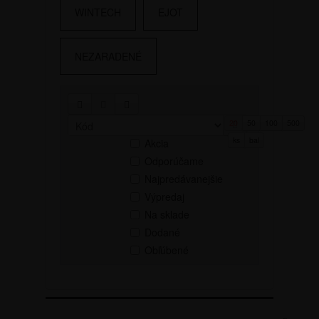
WINTECH
EJOT
NEZARADENÉ
20
50
100
500
Novinky
ks
bal
Akcia
Odporúčame
Najpredávanejšie
Výpredaj
Na sklade
Dodané
Obľúbené