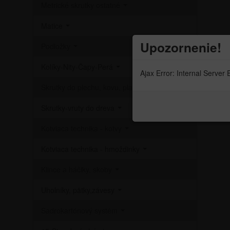
Metrické skrutky ostatné
Matice
Upozornenie!
Podložky
Kolíky-Nity-Čapy-Perá
Ajax Error: Internal Server 
Skrutky do plechu, kovu, plast
Skrutky-vruty do dreva
Kotviaca technika - kotvy
Kotviaca technika - hmoždinky
Klince a háčiky, skoby
Uholníky, pätky,závesy
Sadrokartónový systém