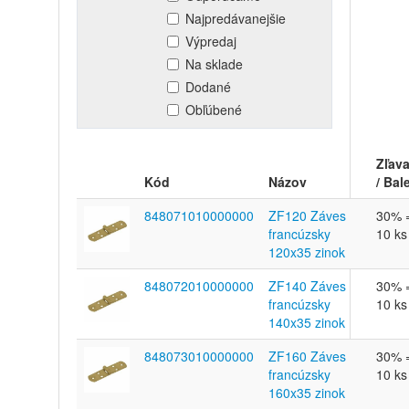
Najpredávanejšie
Výpredaj
Na sklade
Dodané
Obľúbené
Zľav
Kód
Názov
/ Bal
848071010000000
ZF120 Záves
30% 
francúzsky
10 ks
120x35 zinok
848072010000000
ZF140 Záves
30% 
francúzsky
10 ks
140x35 zinok
848073010000000
ZF160 Záves
30% 
francúzsky
10 ks
160x35 zinok