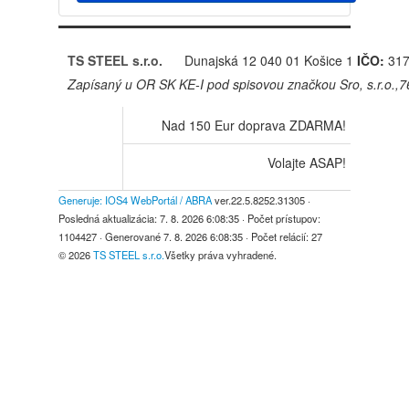
TS STEEL s.r.o.
Dunajská 12
040 01 Košice 1
IČO:
317
Zapísaný u OR SK KE-I pod spisovou značkou Sro, s.r.o.,
Nad 150 Eur doprava ZDARMA!
Volajte ASAP!
Generuje: IOS4 WebPortál / ABRA
ver.22.5.8252.31305
·
Posledná aktualizácia:
7. 8. 2026 6:08:35
· Počet prístupov:
1104427
· Generované
7. 8. 2026 6:08:35
· Počet relácií:
27
© 2026
TS STEEL s.r.o.
Všetky práva vyhradené.