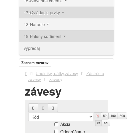
15-Stavebná chémia
17-Ovládacie prvky
18-Náradie
19-Balený sortiment
výpredaj
Zoznam tovarov
Uholníky, pätky,závesy
Zástrče a
závesy
závesy
závesy
20
50
100
500
Novinky
ks
bal
Akcia
Odporúčame