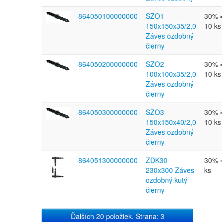
864050100000000
SZO1
30% 
150x150x35/2,0
10 ks
Záves ozdobný
čierny
864050200000000
SZO2
30% 
100x100x35/2,0
10 ks
Záves ozdobný
čierny
864050300000000
SZO3
30% 
150x150x40/2,0
10 ks
Záves ozdobný
čierny
864051300000000
ZDK30
30% 
230x300 Záves
ks
ozdobný kutý
čierny
Ďalších 20 položiek. Strana: 3