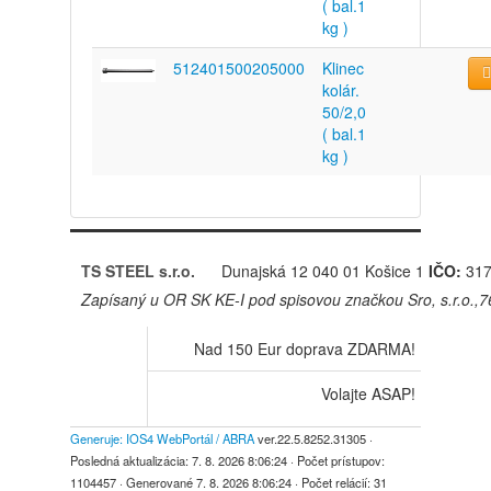
( bal.1
kg )
512401500205000
Klinec
kolár.
50/2,0
( bal.1
kg )
TS STEEL s.r.o.
Dunajská 12
040 01 Košice 1
IČO:
317
Zapísaný u OR SK KE-I pod spisovou značkou Sro, s.r.o.,
Nad 150 Eur doprava ZDARMA!
Volajte ASAP!
Generuje: IOS4 WebPortál / ABRA
ver.22.5.8252.31305
·
Posledná aktualizácia:
7. 8. 2026 8:06:24
· Počet prístupov:
1104457
· Generované
7. 8. 2026 8:06:24
· Počet relácií:
31