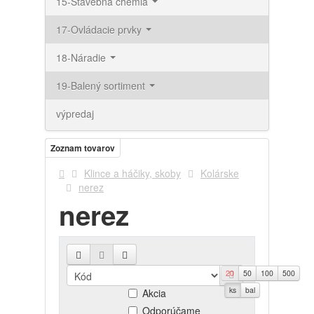
15-Stavebná chémia
17-Ovládacie prvky
18-Náradie
19-Balený sortiment
výpredaj
Zoznam tovarov
Klince a háčiky, skoby
Kolárske
nerez
nerez
20
50
100
500
Novinky
ks
bal
Akcia
Odporúčame