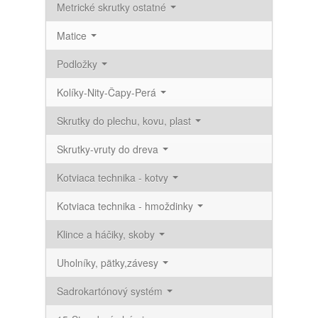
Metrické skrutky ostatné
Matice
Podložky
Kolíky-Nity-Čapy-Perá
Skrutky do plechu, kovu, plast
Skrutky-vruty do dreva
Kotviaca technika - kotvy
Kotviaca technika - hmoždinky
Klince a háčiky, skoby
Uholníky, pätky,závesy
Sadrokartónový systém