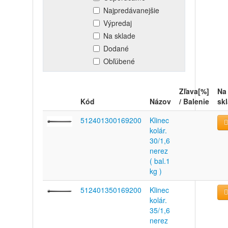
Najpredávanejšie
Výpredaj
Na sklade
Dodané
Obľúbené
Zľava[%]
Na
Kód
Názov
/ Balenie
sk
512401300169200
Klinec
kolár.
30/1,6
nerez
( bal.1
kg )
512401350169200
Klinec
kolár.
35/1,6
nerez